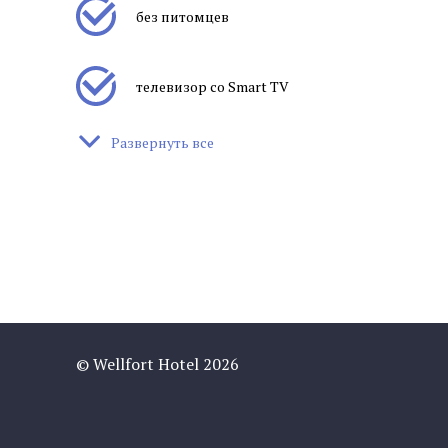
без питомцев
телевизор со Smart TV
Развернуть все
кондиционер
светильник
электронные замки
© Wellfort Hotel 2026
фен
мини-холодильник